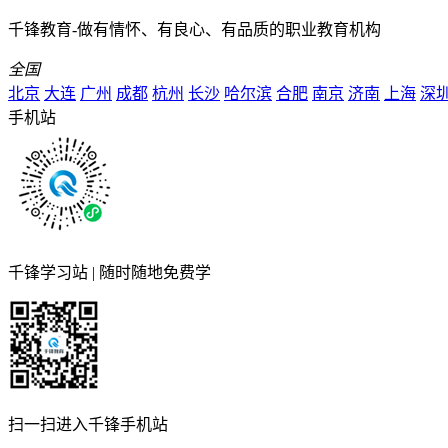
千锋教育-做有情怀、有良心、有品质的职业教育机构
全国
北京
大连
广州
成都
杭州
长沙
哈尔滨
合肥
南京
济南
上海
深
手机站
千锋学习站 | 随时随地免费学
扫一扫进入千锋手机站