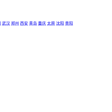
圳
武汉
郑州
西安
青岛
重庆
太原
沈阳
贵阳