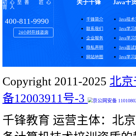
关于千锋
Java干
初心至善 匠心
育人
千锋简介
Java技
400-811-9990
联系我们
Java学
24小时在线咨询
企业服务
Java学
隐私声明
Java面
网站地图
Java学
Copyright 2011-2025
北京
备12003911号-3
京公网安备 11010802
千锋教育 运营主体：北