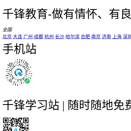
千锋教育-做有情怀、有
全国
北京
大连
广州
成都
杭州
长沙
哈尔滨
合肥
南京
济南
上海
深
手机站
千锋学习站 | 随时随地免