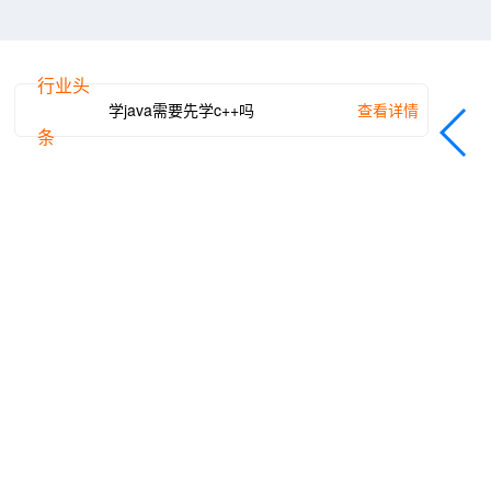
行业头
学java需要先学c++吗
查看详情
学习ja
条
>>