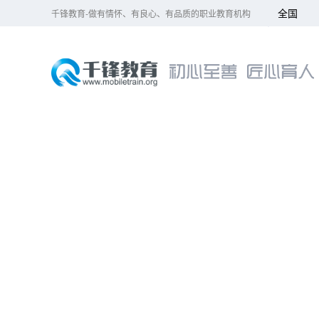
全国
千锋教育-做有情怀、有良心、有品质的职业教育机构
北京
大连
广州
成都
杭州
长沙
哈尔滨
合肥
南京
济南
上海
深圳
武汉
郑州