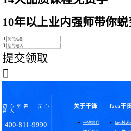
10年以上业内强师带你蜕
提交领取
关于千锋
Java干
初心至善 匠心
育人
千锋简介
Java技
400-811-9990