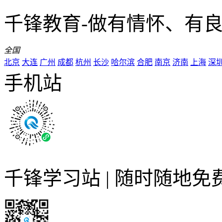
千锋教育-做有情怀、有
全国
北京
大连
广州
成都
杭州
长沙
哈尔滨
合肥
南京
济南
上海
深
手机站
千锋学习站 | 随时随地免