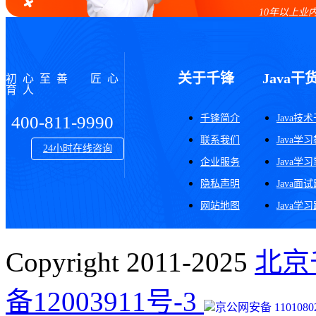
10年以上业
关于千锋
Java干
初心至善 匠心
育人
千锋简介
Java技
400-811-9990
联系我们
Java学
24小时在线咨询
企业服务
Java学
隐私声明
Java面
网站地图
Java学
Copyright 2011-2025
北京
备12003911号-3
京公网安备 11010802