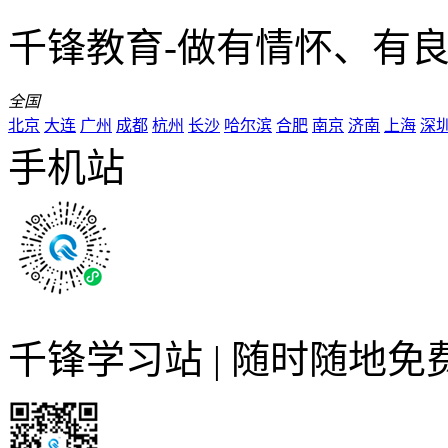
千锋教育-做有情怀、有
全国
北京
大连
广州
成都
杭州
长沙
哈尔滨
合肥
南京
济南
上海
深
手机站
千锋学习站 | 随时随地免