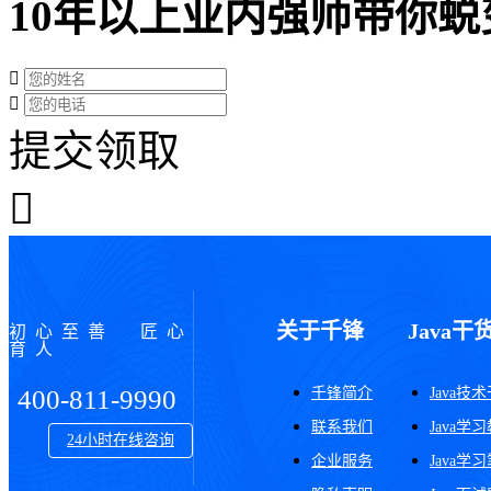
10年以上业内强师带你蜕
提交领取
关于千锋
Java干
初心至善 匠心
育人
千锋简介
Java技
400-811-9990
联系我们
Java学
24小时在线咨询
企业服务
Java学