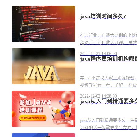
java培训时间多久?
在IT行业，有很大比例的小伙伴
程语言，而且收入可观。 虽然
2022-12-21 14:06:00
java程序员培训机构哪
学java不建议大家上来就报
视频教程看一看，了解一下jav
2022-12-02 14:28:00
java从入门到精通要多
java从入门到精通要多久，
训班的话一般需要半年左右，快的