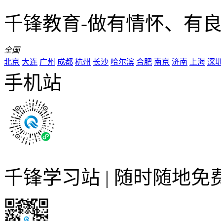
千锋教育-做有情怀、有
全国
北京
大连
广州
成都
杭州
长沙
哈尔滨
合肥
南京
济南
上海
深
手机站
千锋学习站 | 随时随地免