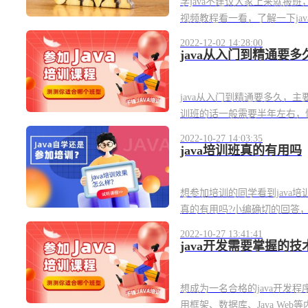
学java不建议大家上来就报
视频教程看一看，了解一下jav
2022-12-02 14:28:00
java从入门到精通要多
java从入门到精通要多久，
训班的话一般需要半年左右，快的
2022-10-27 14:03:35
java培训班真的有用吗
想参加培训的同学看到java培
真的有用吗?小编确切的回答，是有
2022-10-27 13:41:41
java开发需要掌握的技
想成为一名合格的java开发程
用框架、数据库、Java Web等