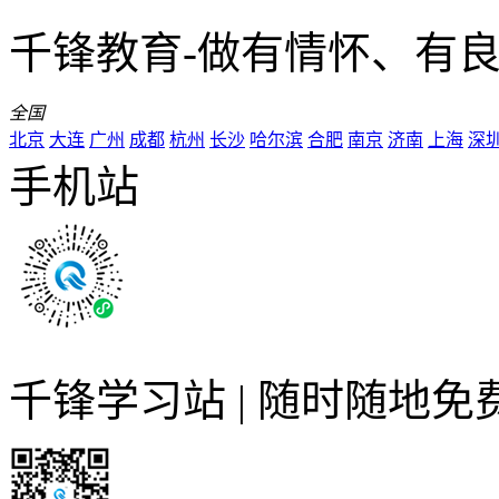
千锋教育-做有情怀、有
全国
北京
大连
广州
成都
杭州
长沙
哈尔滨
合肥
南京
济南
上海
深
手机站
千锋学习站 | 随时随地免