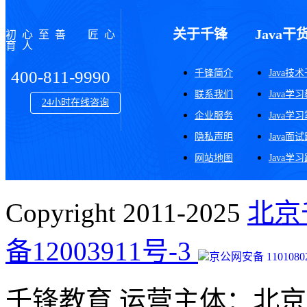
关于千锋
Java干
初心至善 匠心
育人
千锋简介
Java技
400-811-9990
联系我们
Java学
24小时在线咨询
企业服务
Java学
隐私声明
Java面
网站地图
Java学
Copyright 2011-2025
北京
备12003911号-3
京公网安备 11010802
千锋教育 运营主体：北