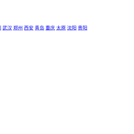
圳
武汉
郑州
西安
青岛
重庆
太原
沈阳
贵阳