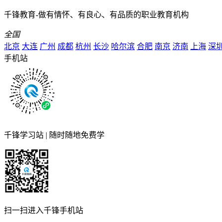
千锋教育-做有情怀、有良心、有品质的职业教育机构
全国
北京
大连
广州
成都
杭州
长沙
哈尔滨
合肥
南京
济南
上海
深
手机站
千锋学习站 | 随时随地免费学
扫一扫进入千锋手机站