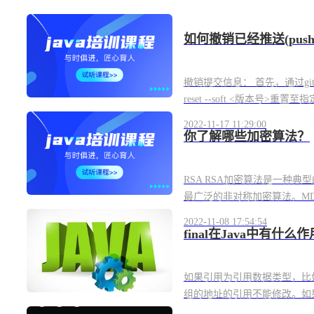
如何撤销已经推送(push
撤销提交信息： 首先，通过gi
reset --soft <版本号>重置
2022-11-17 11:29:00
你了解哪些加密算法？
RSA RSA加密算法是一种
最广泛的非对称加密算法。MD
2022-11-08 17:54:54
final在Java中有什么
如果引用为引用数据类型，比
组的地址的引用不能修改。如果