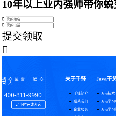
10年以上业内强师带你蜕
提交领取
关于千锋
Java干
初心至善 匠心
育人
千锋简介
Java技
400-811-9990
联系我们
Java学
24小时在线咨询
企业服务
Java学