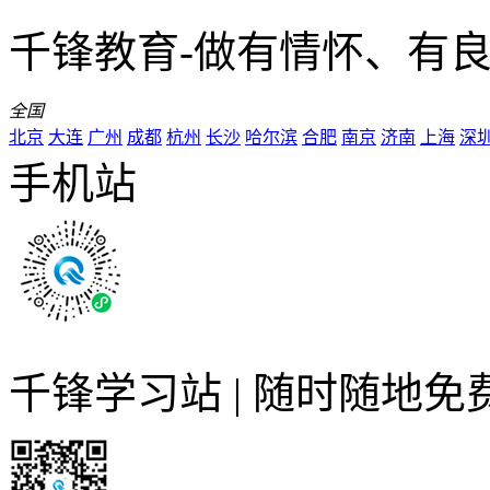
千锋教育-做有情怀、有
全国
北京
大连
广州
成都
杭州
长沙
哈尔滨
合肥
南京
济南
上海
深
手机站
千锋学习站 | 随时随地免