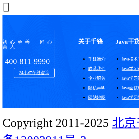
关于千锋
Java干
初心至善 匠心
育人
千锋简介
Java技
400-811-9990
联系我们
Java学
24小时在线咨询
企业服务
Java学
隐私声明
Java面
网站地图
Java学
Copyright 2011-2025
北京