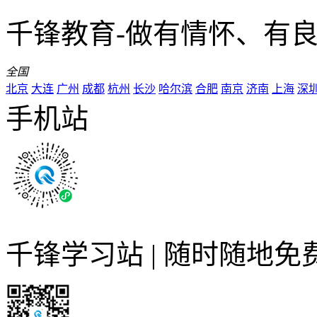
千锋教育-做有情怀、有
全国
北京
大连
广州
成都
杭州
长沙
哈尔滨
合肥
南京
济南
上海
深
手机站
千锋学习站 | 随时随地免