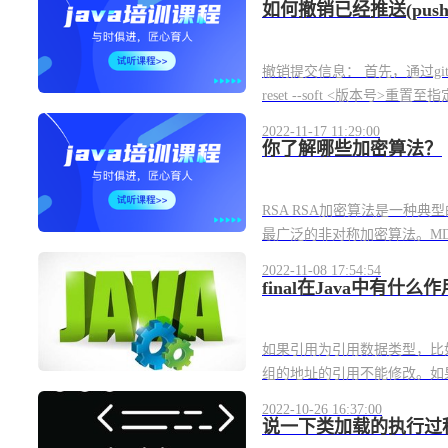
如何撤销已经推送(push
撤销提交信息： 首先，通过gi
reset --soft <版本号>重置
2022-11-17 11:29:00
你了解哪些加密算法？
RSA RSA加密算法是一种
最广泛的非对称加密算法。MD
2022-11-08 17:54:54
final在Java中有什么
如果引用为引用数据类型，比
组的地址的引用不能修改。如果
2022-10-26 16:37:00
说一下类加载的执行过