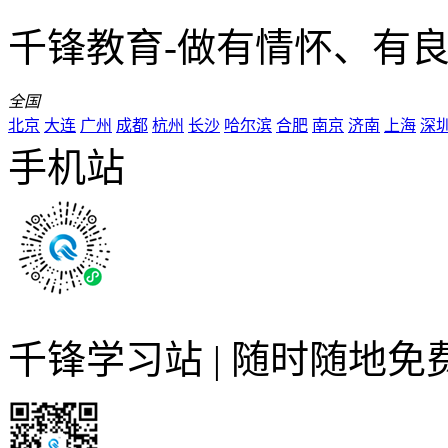
千锋教育-做有情怀、有
全国
北京
大连
广州
成都
杭州
长沙
哈尔滨
合肥
南京
济南
上海
深
手机站
千锋学习站 | 随时随地免