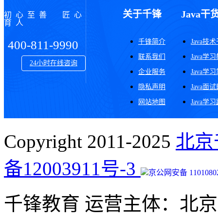
关于千锋
Java干
初心至善 匠心
育人
千锋简介
Java技
400-811-9990
联系我们
Java学
24小时在线咨询
企业服务
Java学
隐私声明
Java面
网站地图
Java学
Copyright 2011-2025
北京
备12003911号-3
京公网安备 11010802
千锋教育 运营主体：北